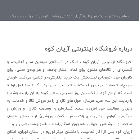
تمامی حقوق سایت مربوط به آریان کوه می باشد - طراحی و اجرا سیسیریک
درباره فروشگاه اینترنتی آریان کوه
فروشگاه اینترنتی آریان کوه ، اینک در آستانه‌ی سومین سال فعالیت، با
گستره‌ای از کالاهای متنوع برای تمام اقشار جامعه و هر رده‌ی سنی، برای
کاربران خود «تجربه‌ی لذت‌بخش یک خرید اینترنتی» را تداعی می‌کند. «ارسال
سریع»، «ضمانت بهترین قیمت» و «تضمین اصل بودن کالا» سه اصل اولیه
است که آریان کوه از نخستین روز تاسیس سعی کرده به آن پایبند باشد و
با رعایت این سه اصل، هرسال، حوزه‌های تازه‌ای را در فروش کالا و خدمات، به
دایره‌ی فعالیت خود افزوده است. گستره‌ای به وسعت کالای و ورزش و
سرگرمی (لوازم ورزشی،تجهیزات سفر و کفش ورزشی)؛ از برندهای متنوع،
متعدد و سرشناس جهانی همچون اسکارپا،میلت،آسولو،سالیوا،پتزل و ...
آریان کوه پس از آغاز فعالیت، با داشتن مرکز توزیع در استان تهران، امکان