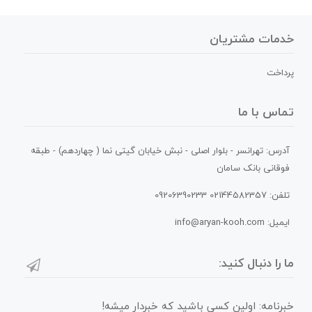
خدمات مشتریان
پرداخت
تماس با ما
آدرس: تهرانسر - بلوار اصلی - نبش خیابان گیتی نما ( چهاردهم) - طبقه
فوقانی بانک سامان
تلفن: 02144582357 09206390233
ایمیل: info@aryan-kooh.com
ما را دنبال کنید:
خبرنامه: اولین کسی باشید که خبردار میشه!