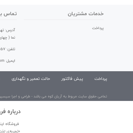
خدمات مشتریان
تماس با 
پرداخت
آدرس: تهر
نما ( چها
تلفن: 02144582357 09206390233
ایمیل: info@aryan-kooh.com
پرداخت
پیش فاکتور
حالت تعمیر و نگهداری
ح
تمامی حقوق سایت مربوط به آریان کوه می باشد - طراحی و اجرا سیسی
درباره فر
فروشگاه اینت
«تجربه‌ی لذت