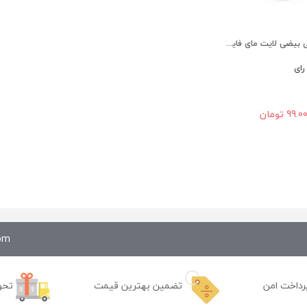
ظرف دوتایی بیضی لایت مای فایر اسنپ باکس اول
99.0
تومان
com
رداخت امن
تضمین بهترین قیمت
تحو