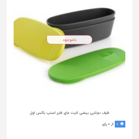
ناموجود
ظرف دوتایی بیضی لایت مای فایر اسنپ باکس اول
0
از 0 رای