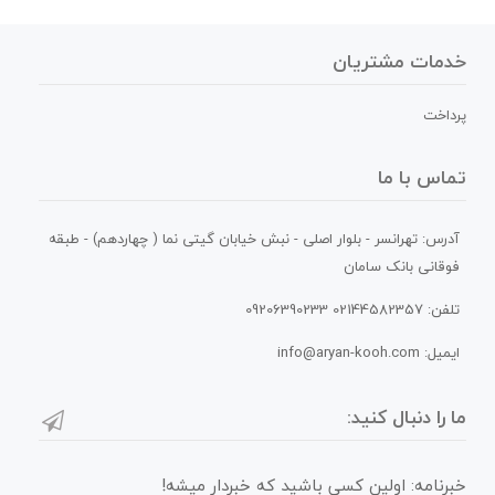
خدمات مشتریان
پرداخت
تماس با ما
آدرس: تهرانسر - بلوار اصلی - نبش خیابان گیتی نما ( چهاردهم) - طبقه
فوقانی بانک سامان
تلفن: 02144582357 09206390233
ایمیل: info@aryan-kooh.com
ما را دنبال کنید:
خبرنامه: اولین کسی باشید که خبردار میشه!