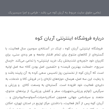
تمامی حقوق سایت مربوط به آریان کوه می باشد - طراحی و اجرا سیسیریک
درباره فروشگاه اینترنتی آریان کوه
فروشگاه اینترنتی آریان کوه ، اینک در آستانه‌ی سومین سال فعالیت، با
گستره‌ای از کالاهای متنوع برای تمام اقشار جامعه و هر رده‌ی سنی، برای
کاربران خود «تجربه‌ی لذت‌بخش یک خرید اینترنتی» را تداعی می‌کند. «ارسال
سریع»، «ضمانت بهترین قیمت» و «تضمین اصل بودن کالا» سه اصل اولیه
است که آریان کوه از نخستین روز تاسیس سعی کرده به آن پایبند باشد و
با رعایت این سه اصل، هرسال، حوزه‌های تازه‌ای را در فروش کالا و خدمات، به
دایره‌ی فعالیت خود افزوده است. گستره‌ای به وسعت کالای و ورزش و
سرگرمی (لوازم ورزشی،تجهیزات سفر و کفش ورزشی)؛ از برندهای متنوع،
متعدد و سرشناس جهانی همچون اسکارپا،میلت،آسولو،سالیوا،پتزل و ...
آریان کوه پس از آغاز فعالیت، با داشتن مرکز توزیع در استان تهران، امکان