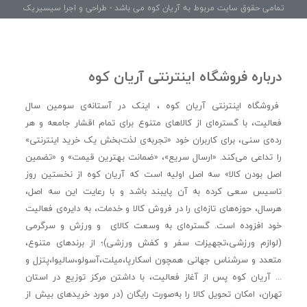
تمامی حقوق سایت مربوط به آریان کوه می باشد - طراحی و اجرا سیسیریک
درباره فروشگاه اینترنتی آریان کوه
فروشگاه اینترنتی آریان کوه ، اینک در آستانه‌ی سومین سال
فعالیت، با گستره‌ای از کالاهای متنوع برای تمام اقشار جامعه و هر
رده‌ی سنی، برای کاربران خود «تجربه‌ی لذت‌بخش یک خرید اینترنتی»
را تداعی می‌کند. «ارسال سریع»، «ضمانت بهترین قیمت» و «تضمین
اصل بودن کالا» سه اصل اولیه است که آریان کوه از نخستین روز
تاسیس سعی کرده به آن پایبند باشد و با رعایت این سه اصل،
هرسال، حوزه‌های تازه‌ای را در فروش کالا و خدمات، به دایره‌ی فعالیت
خود افزوده است. گستره‌ای به وسعت کالای و ورزش و سرگرمی
(لوازم ورزشی،تجهیزات سفر و کفش ورزشی)؛ از برندهای متنوع،
متعدد و سرشناس جهانی همچون اسکارپا،میلت،آسولو،سالیوا،پتزل و
... آریان کوه پس از آغاز فعالیت، با داشتن مرکز توزیع در استان
تهران، امکان تحویل کالا را به‌صورت رایگان (در مورد خریدهای بیش از