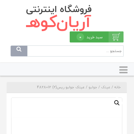
سبد خرید
0
خانه
/
عینک
/
جولبو
/ عینک جولبو ریس(2) 4828012