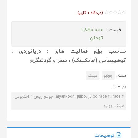
(دیدگاه
0
کاربر)
1.850.000
تومان
مناسب برای فعالیت های : دریانوردی ،
کوهپیمایی (هایکینگ) ، سفر و گردشگری
دسته:
جولبو
,
عینک
برچسب:
aryankooh، julbo، julbo race 2، race 2، جولبو ریس ۲ اختاپوس،
عینک جولبو
توضیحات