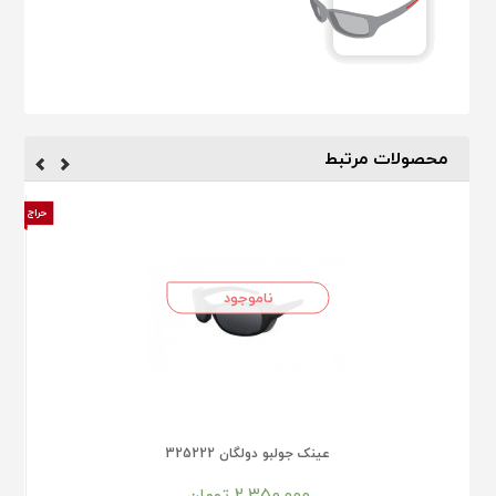
محصولات مرتبط
حراج
ناموجود
عینک جولبو دولگان 325222
2.350.000
تومان